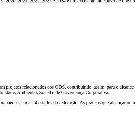
2020, 2021, 2022, 2023 e 2024 é um excelente indicativo de que noss
am projetos relacionados aos ODS, contribuindo, assim, para o alcanc
bilidade, Ambiental, Social e de Governança Corporativa.
paranaenses e mais 4 estados da federação. As práticas que alcançaram 