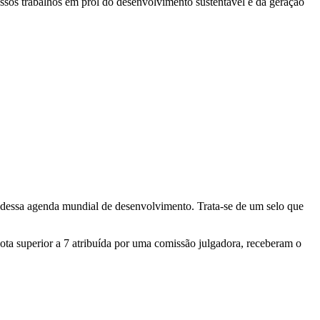
os trabalhos em prol do desenvolvimento sustentável e da geração
e dessa agenda mundial de desenvolvimento. Trata-se de um selo que
nota superior a 7 atribuída por uma comissão julgadora, receberam o